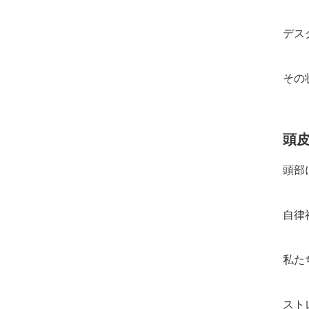
デス
その
頭
頭部
自律
私た
スト