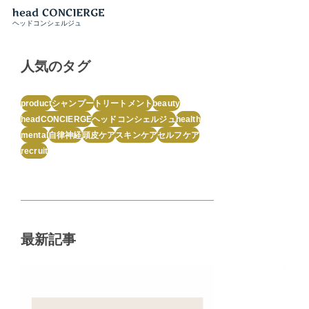
ヘッドコンシェルジュ
人気のタグ
product
シャンプー
トリートメント
beauty
headCONCIERGE
ヘッドコンシェルジュ
health
mental
自律神経
頭皮ケア
スキンケア
セルフケア
recruit
最新記事