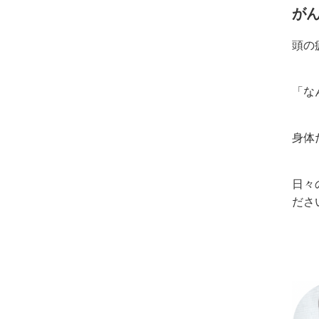
が
頭の
「な
身体
日々
ださ