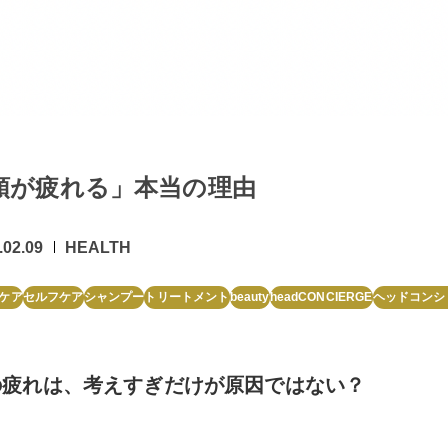
頭が疲れる」本当の理由
.02.09
HEALTH
ケア
セルフケア
シャンプー
トリートメント
beauty
headCONCIERGE
ヘッドコンシ
の疲れは、考えすぎだけが原因ではない？