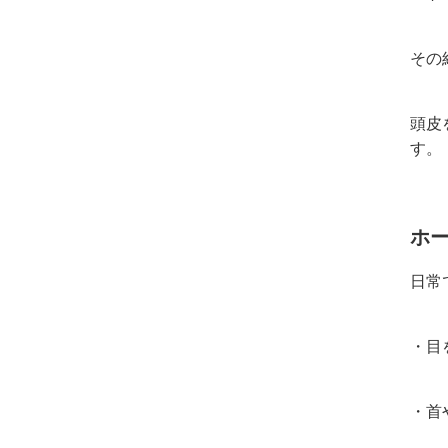
その
頭皮
す。
ホ
日常
・目
・首