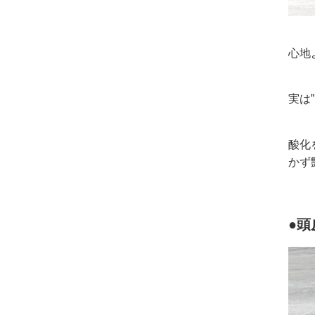
心地
実は
酸化
かず
●頭