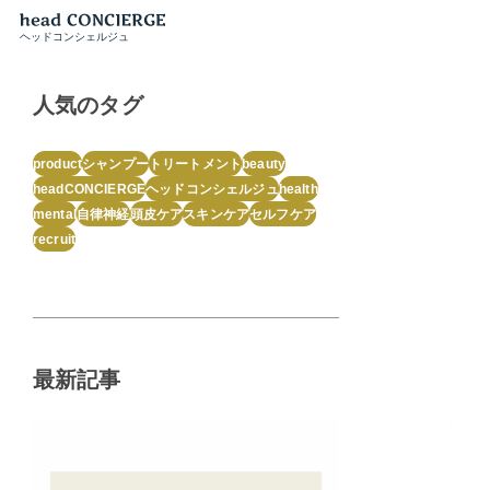
ヘッドコンシェルジュ
人気のタグ
product
シャンプー
トリートメント
beauty
headCONCIERGE
ヘッドコンシェルジュ
health
mental
自律神経
頭皮ケア
スキンケア
セルフケア
recruit
最新記事