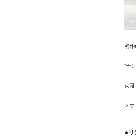
紫外
“ナ
火照
スウ
●リ