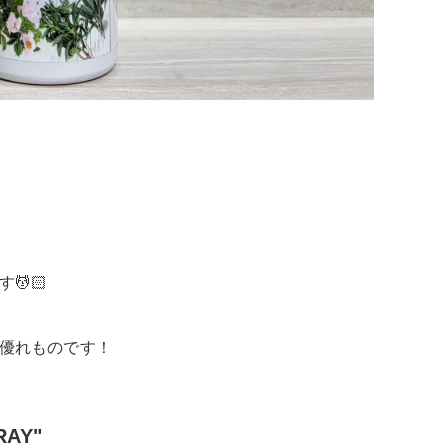
。
💆🏻
優れものです！
AY"