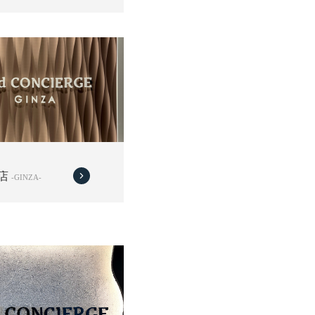
店
-GINZA-