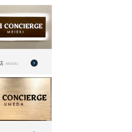
店
-MEIEKI-