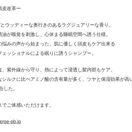
頭皮改革ー
リ”とウッディーな奥行きのあるラグジュアリーな香り。
精油が嗅覚を刺激し、心休まる睡眠空間へ誘う仕様。
の悩みの声から始まった、肌に優しく頭皮もケア出来る
フェッショナルによる眠りに誘うシャンプー。
は、紫外線から守り、熱によって浸透し髪内部もケア。
なシルクに比べアミノ酸の含有量が多く、ツヤと保湿効果が高い
合した。
スでご体感いただけます。
erge-pb.jp