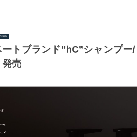
ation
ートブランド”hC”シャンプー
ト発売