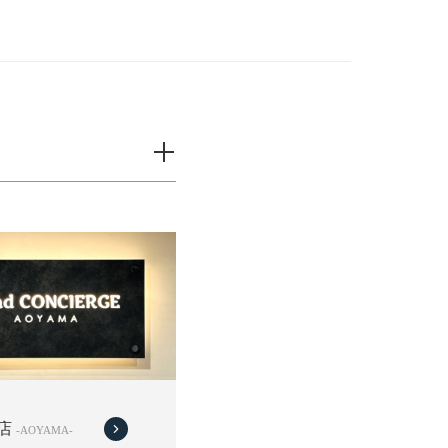
店
-AOYAMA-