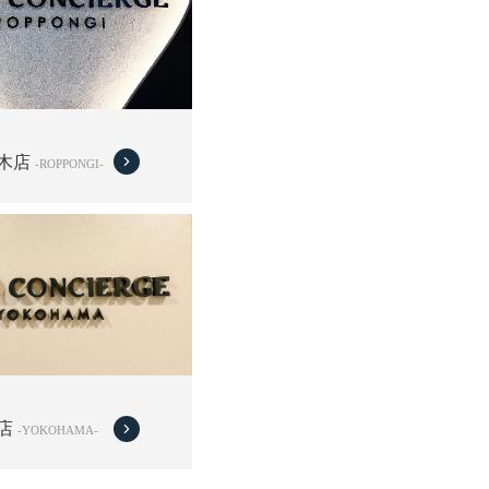
木店
-ROPPONGI-
店
-YOKOHAMA-