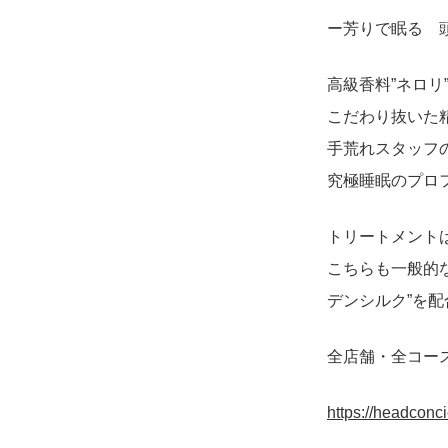
ー芳りで眠る 
高級香料”ネロ
こだわり抜いた
手荒れスタッフ
究極睡眠のプロ
トリートメント
こちらも一般的
デンシルク”を配
全店舗・全コー
https://headconci