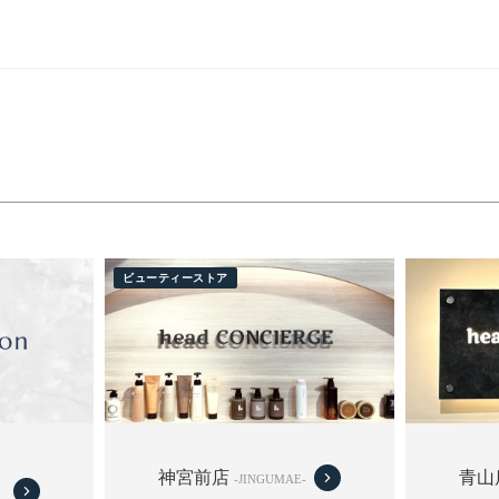
中部
関東
関西
九州
ビューティーストア
神宮前店
青山
-JINGUMAE-